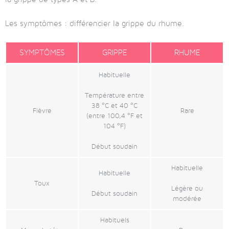
Les symptômes : différencier la grippe du rhume.
SYMPTÔMES
GRIPPE
RHUME
Habituelle
Température entre
38 °C et 40 °C
Fièvre
Rare
(entre 100,4 °F et
104 °F)
Début soudain
Habituelle
Habituelle
Toux
Légère ou
Début soudain
modérée
Habituels