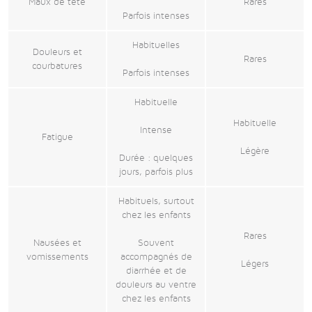
Maux de tête
Rares
Parfois intenses
Habituelles
Douleurs et
Rares
courbatures
Parfois intenses
Habituelle
Habituelle
Intense
Fatigue
Légère
Durée : quelques
jours, parfois plus
Habituels, surtout
chez les enfants
Rares
Nausées et
Souvent
vomissements
accompagnés de
Légers
diarrhée et de
douleurs au ventre
chez les enfants